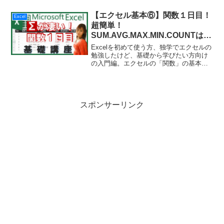
を右クリックするだけで、様々な編集が
できます！動画版では、タブからの編集
【エクセル基本⑥】関数１日目！
Excel
方法も解説している...
超簡単！
SUM.AVG.MAX.MIN.COUNTは∑
で解決！＜パソコン初心者向け入
Excelを初めて使う方、独学でエクセルの
門講座＞
勉強したけど、基礎から学びたい方向け
の入門編。エクセルの「関数」の基本中
の基本、「∑」アイコンから一瞬で関数を
挿入できる方法を解説します。関数名も
引数も気にしなくて大丈夫！ ボタンを選
ぶだけの簡単操...
スポンサーリンク