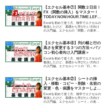
グラフへ、数秒で変換♪よく使う基本の操
作がわかります！グラフを作るのが初め
【エクセル基本⑦】関数２日目！
Excel
てでも、じっくり学んで...
FX（関数の挿入）をマスター！
TODAY.NOW.HOUR.TIME.LEFT
など13を解説
Excelを初めて使う方、独学でエクセルの
勉強したけど、基礎から学びたい方向け
の入門編。エクセルの「関数」の基本中
の基本、「FX」アイコンから簡単に関数
を挿入できる方法を解説します！ダイア
ログボックスを使ってかんたん入力！実
【エクセル基本④】列の幅と行の
Excel
際にエクセル画面...
高さを変更する３つの方法＜パソ
コン初心者向け入門講座＞
Excelを初めて使う方、独学でエクセルの
勉強したけど、基礎から学びたい方向け
の入門編。エクセルシートの「行」や
「列」の大きさを簡単に変更する方法は
ご存じでしょうか？行・列の編集をする
場合には、３つの変更方法があります！
【エクセル基本②】シートの挿
Excel
３つの方法（ドラッグ...
入・移動・コピー・削除・名前の
変更・色・保護をマスターしよ
う！超簡単！
Excelを初めて使う方、独学でエクセルの
勉強したけど、基礎から学びたい方向け
の入門編。エクセルの「シート」の各種
設定方法をご紹介します。シート見出し