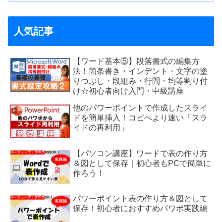
人気記事
【ワード基本⑤】段落書式の編集方
法！箇条書き・インデント・文字の塗
りつぶし・段組み・行間・均等割り付
け☆初心者向け入門・中級講座
他のパワーポイントで作成したスライ
ドを簡単挿入！コピぺより速い「スラ
イドの再利用」
【パソコン講座】ワードで表の作り方
＆図として保存｜初心者もPCで簡単に
作ろう！
パワーポイント表の作り方＆図として
保存！初心者におすすめパワポ実践編