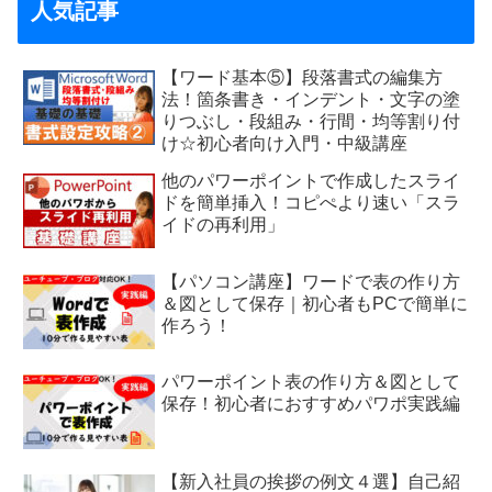
人気記事
【ワード基本⑤】段落書式の編集方
法！箇条書き・インデント・文字の塗
りつぶし・段組み・行間・均等割り付
け☆初心者向け入門・中級講座
他のパワーポイントで作成したスライ
ドを簡単挿入！コピぺより速い「スラ
イドの再利用」
【パソコン講座】ワードで表の作り方
＆図として保存｜初心者もPCで簡単に
作ろう！
パワーポイント表の作り方＆図として
保存！初心者におすすめパワポ実践編
【新入社員の挨拶の例文４選】自己紹