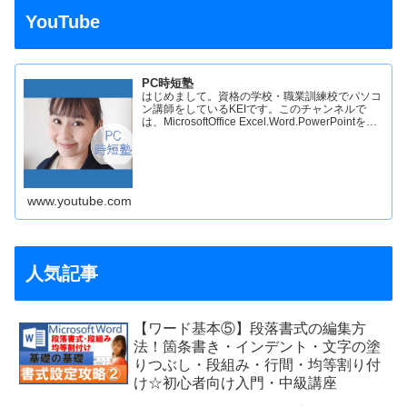
YouTube
PC時短塾
はじめまして。資格の学校・職業訓練校でパソコ
ン講師をしているKEIです。このチャンネルで
は、MicrosoftOffice Excel.Word.PowerPointを中
心にパソコンの操作方法を解説しています。普段
のパソコン講座で時間数が少…
www.youtube.com
人気記事
【ワード基本⑤】段落書式の編集方
法！箇条書き・インデント・文字の塗
りつぶし・段組み・行間・均等割り付
け☆初心者向け入門・中級講座